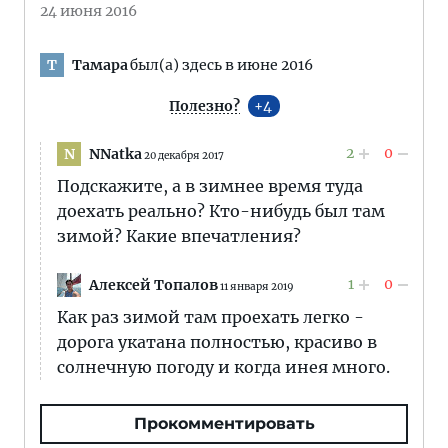
24 июня 2016
Тамара
был(а) здесь в июне 2016
Т
Полезно?
4
2
0
NNatka
N
20 декабря 2017
Подскажите, а в зимнее время туда
доехать реально? Кто-нибудь был там
зимой? Какие впечатления?
1
0
Алексей Топалов
11 января 2019
Как раз зимой там проехать легко -
дорога укатана полностью, красиво в
солнечную погоду и когда инея много.
Прокомментировать