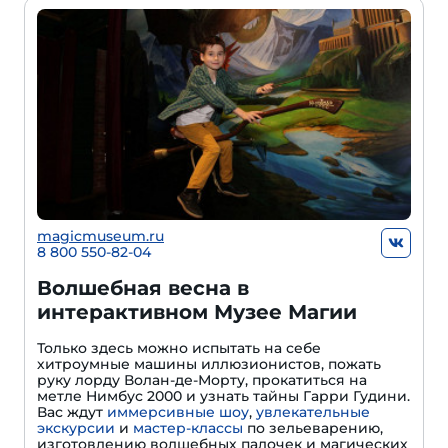
magicmuseum.ru
8 800 550-82-04
Волшебная весна в
интерактивном Музее Магии
Только здесь можно испытать на себе
хитроумные машины иллюзионистов, пожать
руку лорду Волан-де-Морту, прокатиться на
метле Нимбус 2000 и узнать тайны Гарри Гудини.
Вас ждут
иммерсивные шоу
,
увлекательные
экскурсии
и
мастер-классы
по зельеварению,
изготовлению волшебных палочек и магических