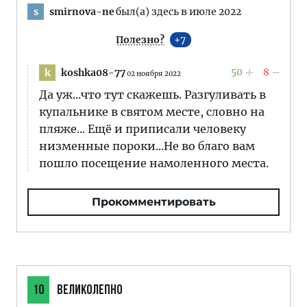
smirnova-ne
был(а) здесь в июле 2022
s
Полезно?
7
50
8
koshka08-77
k
02 ноября 2022
Да уж...что тут скажешь. Разгуливать в
купальнике в святом месте, словно на
пляже... Ещё и приписали человеку
низменные пороки...Не во благо вам
пошло посещение намоленного места.
Прокомментировать
10
ВЕЛИКОЛЕПНО