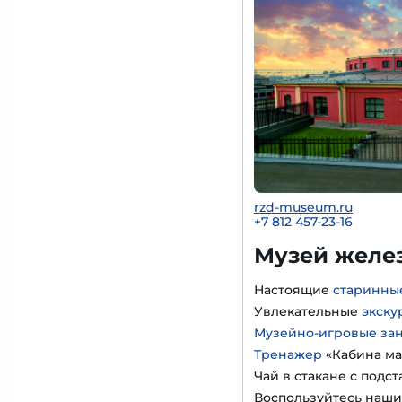
rzd-museum.ru
+7 812 457-23-16
Музей желе
Настоящие
старинны
Увлекательные
экску
Музейно-игровые за
Тренажер
«Кабина ма
Чай в стакане с подс
Воспользуйтесь наш