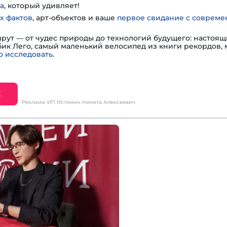
а
, который удивляет!
х фактов
, арт-объектов и ваше
первое свидание с соврем
шрут — от чудес природы до технологий будущего: настоя
убик Лего, самый маленький велосипед из книги рекордов,
 исследовать
.
Е
Реклама: ИП Истомин Никита Алексеевич