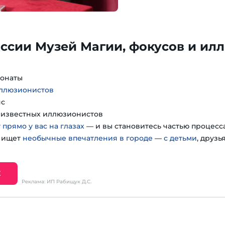
ссии Музей Магии, фокусов и ил
понаты
иллюзионистов
нс
т известных иллюзионистов
 прямо у вас на глазах
— и вы становитесь частью процесс
о ищет
необычные впечатления в городе
—
с детьми
, друзь
Е
Реклама: ИП Рабищук Д.С.