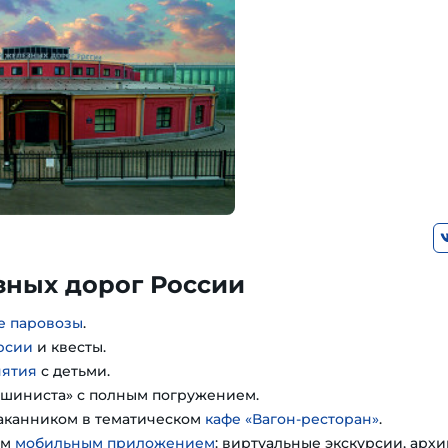
зных дорог России
е паровозы
.
рсии
и квесты.
нятия
с детьми.
шиниста» с полным погружением.
таканником в тематическом
кафе «Вагон-ресторан»
.
им
мобильным приложением
: виртуальные экскурсии, арх