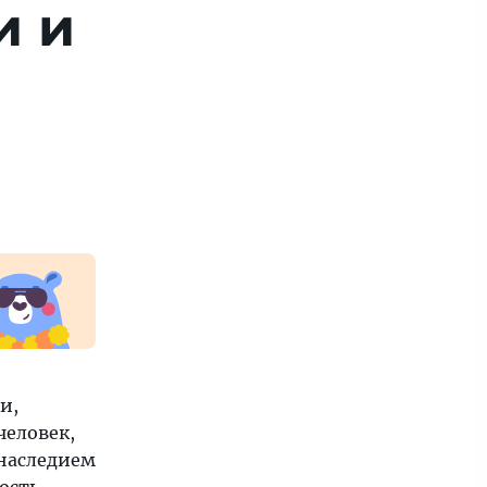
и и
и,
человек,
 наследием