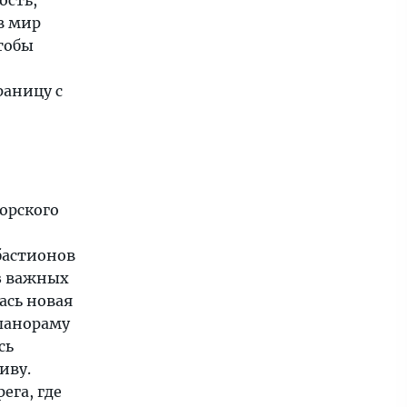
ость,
в мир
тобы
раницу с
орского
бастионов
из важных
ась новая
панораму
сь
иву.
ега, где