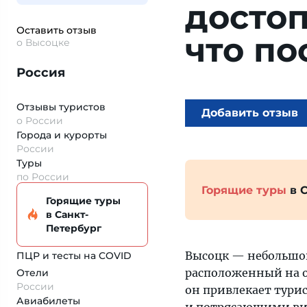
досто
Оставить отзыв
что по
о Высоцке
Россия
Отзывы туристов
Добавить отзыв
о России
Города и курорты
России
Туры
по России
Горящие туры
в 
Горящие туры
в Санкт-
Петербург
Высоцк — небольшой
ПЦР и тесты на COVID
расположенный на ос
Отели
России
он привлекает тури
Авиабилеты