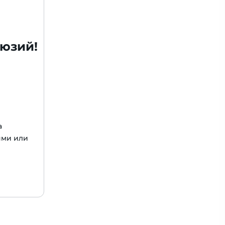
люзий!
а
ями или