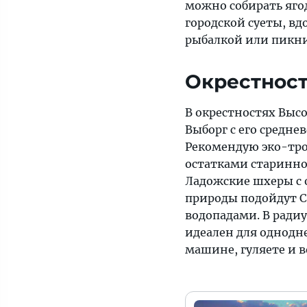
можно собирать ягод
городской суеты, вд
рыбалкой или пикни
Окрестнос
В окрестностях Выс
Выборг с его средн
Рекомендую эко-тро
остатками старинног
Ладожские шхеры с 
природы подойдут С
водопадами. В радиу
идеален для однодне
машине, гуляете и в