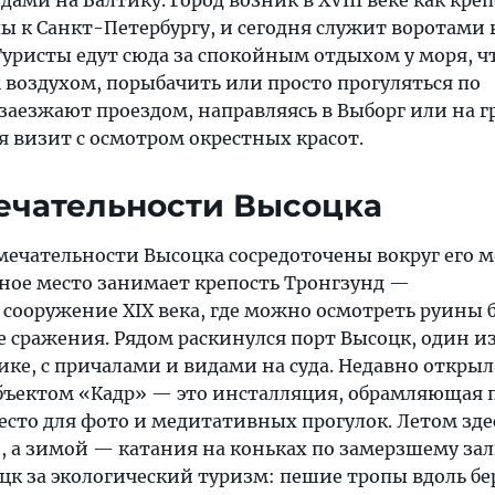
ми на Балтику. Город возник в XVIII веке как креп
ы к Санкт-Петербургу, и сегодня служит воротами 
Туристы едут сюда за спокойным отдыхом у моря, ч
 воздухом, порыбачить или просто прогуляться по
заезжают проездом, направляясь в Выборг или на г
я визит с осмотром окрестных красот.
ечательности Высоцка
ечательности Высоцка сосредоточены вокруг его м
ьное место занимает крепость Тронгзунд —
ооружение XIX века, где можно осмотреть руины 
е сражения. Рядом раскинулся порт Высоцк, один 
ке, с причалами и видами на суда. Недавно открыл
объектом «Кадр» — это инсталляция, обрамляющая 
есто для фото и медитативных прогулок. Летом зде
, а зимой — катания на коньках по замерзшему зал
к за экологический туризм: пешие тропы вдоль бер