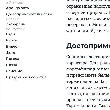
и потрясающими вида
в Россию
охранявшая подступ
Аренда авто
северной природы. 
Достопримеча­тельности
насладиться свежим
России
Экскурсии
побережью. Многие 
по России
Финляндией, сочета
Гиды
Карты
Достоприм
Видео
Фото
Основные достоприм
Погода
характера. Централ
Пляжи
фортификационное с
Лечение
и представить былы
Праздники и события
терминалов на Балти
зона отдыха с арт-
залива, идеальное м
проводят фестивали
Туристы ценят Высоц