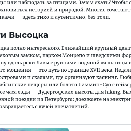
ы или наблюдать за птицами. Зачем ехать? Чтобы 
охновиться историей и природой. Многие сочетают 
ками — здесь тихо и аутентично, без толп.
ти Высоцка
оцка полно интересного. Ближайший крупный цен
евековым замком, парком Монрепо и шведскими фо
пу вдоль реки Лавы с руинами водяной мельницы 
о мощения — это путь по границе XVII века. Недал
островами и скалами, где организуют каякинг. Лю
аблинские пещеры или болото Ламмин-Суо с гейзе
се часа езды — Дудергофские высоты для hiking. Вы
вной поездки из Петербурга: доезжаете на электри
озвращаетесь с кучей впечатлений.