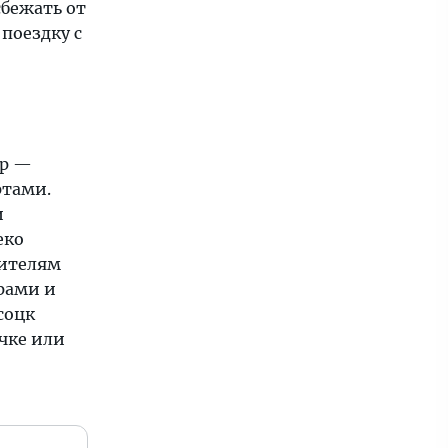
сбежать от
поездку с
тр —
ртами.
и
еко
бителям
рами и
соцк
чке или