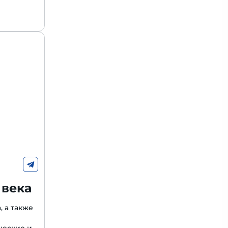
 века
, а также