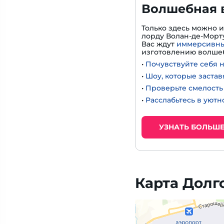
Волшебная 
Только здесь можно 
лорду Волан-де-Морту
Вас ждут
иммерсивны
изготовлению волшеб
•
Почувствуйте себя 
•
Шоу, которые застав
•
Проверьте смелость 
•
Расслабьтесь в уют
УЗНАТЬ БОЛЬШ
Карта Долг
Яндекс Карты — транспорт