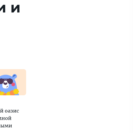
и и
й оазис
умной
сными