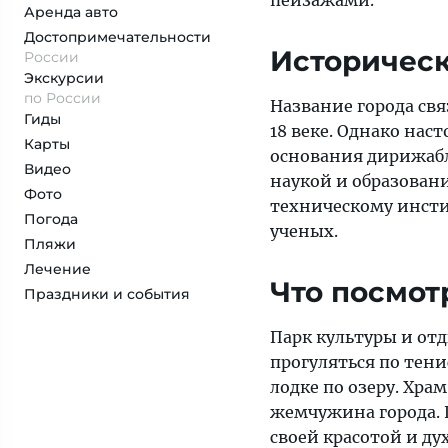
пейзажами.
Аренда авто
Достопримеча­тельности
Историческ
России
Экскурсии
по России
Название города свя
Гиды
18 веке. Однако наст
Карты
основания дирижабле
Видео
наукой и образован
Фото
техническому инст
Погода
ученых.
Пляжи
Лечение
Что посмот
Праздники и события
Парк культуры и от
прогуляться по тен
лодке по озеру. Хр
жемчужина города. 
своей красотой и д