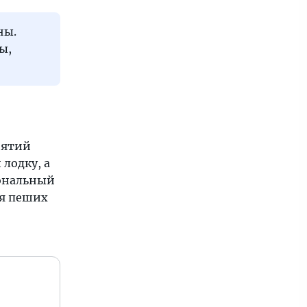
ны.
ы,
нятий
лодку, а
иональный
ля пеших