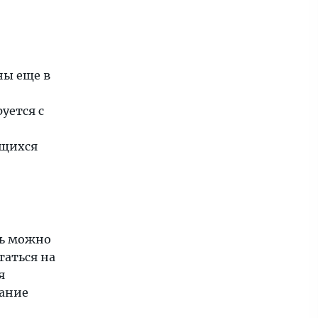
ны еще в
уется с
ющихся
сь можно
таться на
я
мание