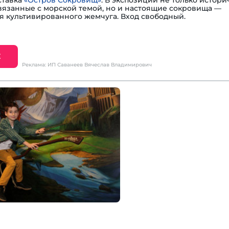
ставка
«Остров Сокровищ»
. В экспозиции не только истори
вязанные с морской темой, но и настоящие сокровища —
я культивированного жемчуга. Вход свободный.
Е
Реклама: ИП Саванеев Вячеслав Владимирович