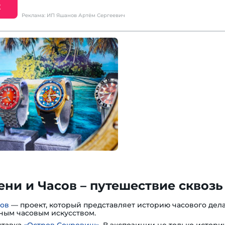
Е
Реклама: ИП Яшанов Артём Сергеевич
ни и Часов – путешествие сквозь
сов
— проект, который представляет историю часового дела
ным часовым искусством.