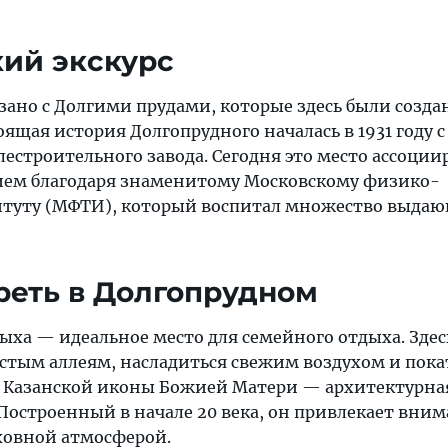
ий экскурс
зано с Долгими прудами, которые здесь были созда
оящая история Долгопрудного началась в 1931 году с
строительного завода. Сегодня это место ассоциир
ием благодаря знаменитому Московскому физико-
итуту (МФТИ), который воспитал множество выда
реть в Долгопрудном
дыха — идеальное место для семейного отдыха. Зде
истым аллеям, насладиться свежим воздухом и пока
ам Казанской иконы Божией Матери — архитектурна
Построенный в начале 20 века, он привлекает вни
уховной атмосферой.