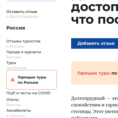
досто
Оставить отзыв
что по
о Долгопрудном
Россия
Отзывы туристов
Добавить отзыв
о России
Города и курорты
России
Туры
по России
Горящие туры
по
Горящие туры
по России
ПЦР и тесты на COVID
Долгопрудный — это 
Отели
спокойствия и гарм
России
Авиабилеты
столицы. Этот уют
в Россию