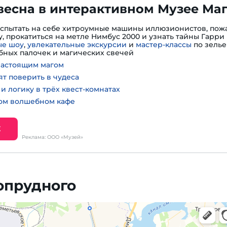
весна в интерактивном Музее Ма
испытать на себе хитроумные машины иллюзионистов, пожа
, прокатиться на метле Нимбус 2000 и узнать тайны Гарри 
е шоу
,
увлекательные экскурсии
и
мастер-классы
по зелье
ных палочек и магических свечей
настоящим магом
ят поверить в чудеса
и логику в трёх квест-комнатах
ном волшебном кафе
Е
Реклама: ООО «Музей»
опрудного
, навигация, поиск мест