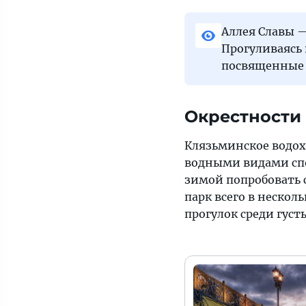
Аллея Славы 
Прогуливаясь 
посвященные 
Окрестности
Клязьминское водох
водными видами спо
зимой попробовать 
парк всего в нескол
прогулок среди густ