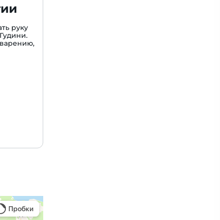
гии
ть руку
Гудини.
варению,