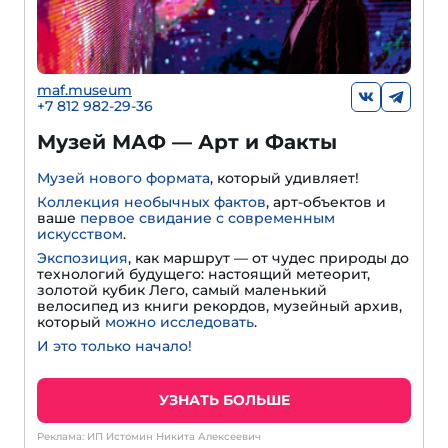
maf.museum
+7 812 982-29-36
Музей МАФ — Арт и Факты
Музей нового формата
, который удивляет!
Коллекция необычных фактов
, арт-объектов и
ваше
первое свидание с современным
искусством
.
Экспозиция
, как маршрут — от чудес природы до
технологий будущего: настоящий метеорит,
золотой кубик Лего, самый маленький
велосипед из книги рекордов, музейный архив,
который
можно исследовать
.
И это только начало!
УЗНАТЬ БОЛЬШЕ
Реклама: ИП Истомин Никита Алексеевич