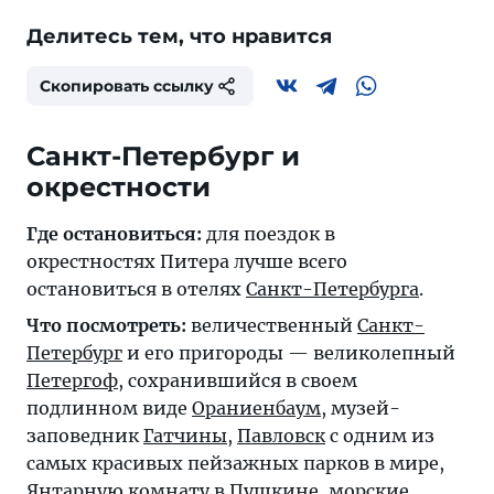
Делитесь тем, что нравится
Скопировать ссылку
Санкт-Петербург и
окрестности
Где остановиться:
для поездок в
окрестностях Питера лучше всего
остановиться в отелях
Санкт-Петербурга
.
Что посмотреть:
величественный
Санкт-
Петербург
и его пригороды — великолепный
Петергоф
, сохранившийся в своем
подлинном виде
Ораниенбаум
, музей-
заповедник
Гатчины
,
Павловск
с одним из
самых красивых пейзажных парков в мире,
Янтарную комнату в
Пушкине
, морские