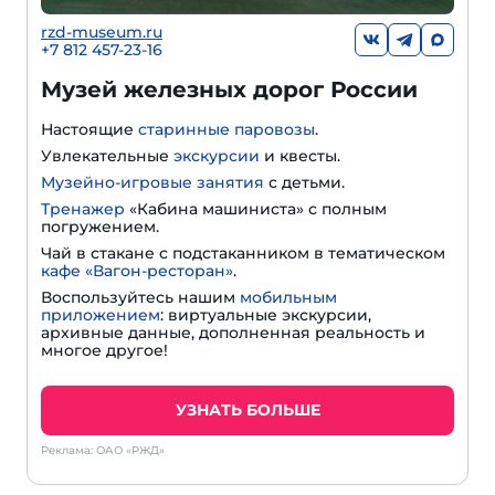
rzd-museum.ru
+7 812 457-23-16
Музей железных дорог России
Настоящие
старинные паровозы
.
Увлекательные
экскурсии
и квесты.
Музейно-игровые занятия
с детьми.
Тренажер
«Кабина машиниста» с полным
погружением.
Чай в стакане с подстаканником в тематическом
кафе «Вагон-ресторан»
.
Воспользуйтесь нашим
мобильным
приложением
: виртуальные экскурсии,
архивные данные, дополненная реальность и
многое другое!
УЗНАТЬ БОЛЬШЕ
Реклама: ОАО «РЖД»