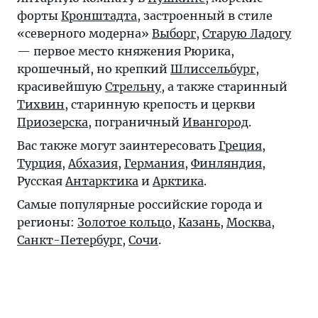
форты
Кронштадта
, застроенный в стиле
«северного модерна»
Выборг
,
Старую Ладогу
— первое место княжения Рюрика,
крошечный, но крепкий
Шлиссельбург
,
красивейшую
Стрельну
, а также старинный
Тихвин
, старинную крепость и церкви
Приозерска
, пограничный
Ивангород
.
Вас также могут заинтересовать
Греция
,
Турция
,
Абхазия
,
Германия
,
Финляндия
,
Русская
Антарктика
и
Арктика
.
Самые популярные российские города и
регионы:
Золотое кольцо
,
Казань
,
Москва
,
Санкт-Петербург
,
Сочи
.