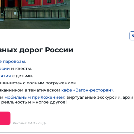
зных дорог России
е паровозы
.
рсии
и квесты.
нятия
с детьми.
шиниста» с полным погружением.
таканником в тематическом
кафе «Вагон-ресторан»
.
им
мобильным приложением
: виртуальные экскурсии, арх
 реальность и многое другое!
Е
Реклама: ОАО «РЖД»