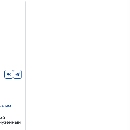
енным
щий
 музейный