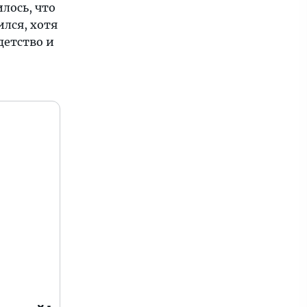
лось, что
лся, хотя
детство и