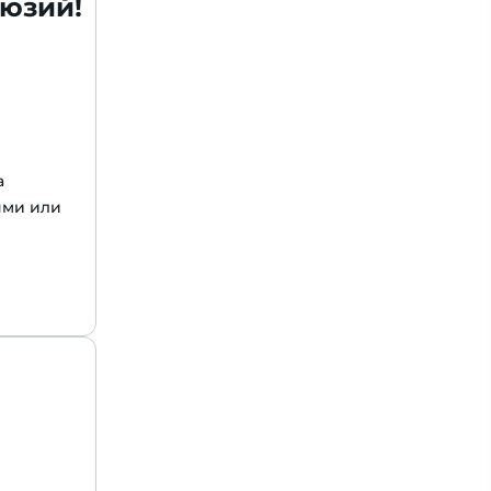
люзий!
а
ями или