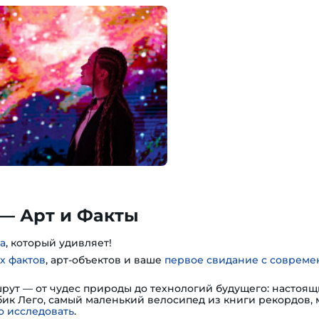
— Арт и Факты
а
, который удивляет!
х фактов
, арт-объектов и ваше
первое свидание с соврем
шрут — от чудес природы до технологий будущего: настоя
убик Лего, самый маленький велосипед из книги рекордов,
 исследовать
.