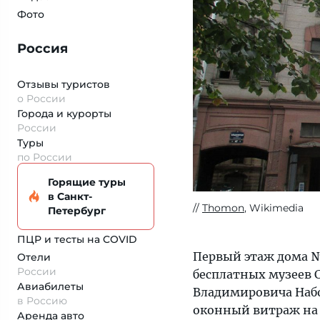
Фото
Россия
Отзывы туристов
о России
Города и курорты
России
Туры
по России
Горящие туры
в Санкт-
Thomon
, Wikimedia
Петербург
ПЦР и тесты на COVID
Первый этаж дома №
Отели
России
бесплатных музеев 
Авиабилеты
Владимировича Набок
в Россию
оконный витраж на 
Аренда авто