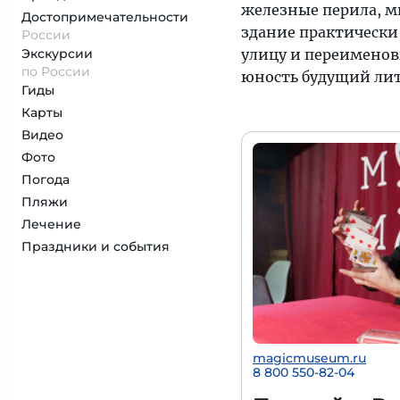
железные перила, мн
Достопримеча­тельности
здание практически
России
Экскурсии
улицу и переименовы
по России
юность будущий лите
Гиды
Карты
Видео
Фото
Погода
Пляжи
Лечение
Праздники и события
magicmuseum.ru
8 800 550-82-04