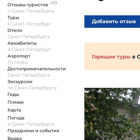
439
Отзывы
туристов
о Санкт-Петербурге
Туры
Добавить отзыв
в Санкт-Петербург
Отели
Санкт-Петербурга
Авиабилеты
в Санкт-Петербург
Аэропорт
Горящие туры
в 
Пулково
Достопримеча­тельности
Санкт-Петербурга
Экскурсии
по Санкт-Петербургу
Гиды
Пляжи
Карта
Погода
в Санкт-Петербурге
Праздники и события
Видео