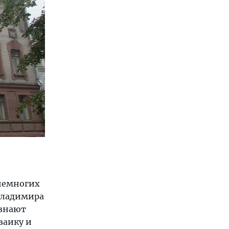
немногих
Владимира
узнают
заику и