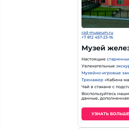
rzd-museum.ru
+7 812 457-23-16
Музей желе
Настоящие
старинны
Увлекательные
экску
Музейно-игровые за
Тренажер
«Кабина ма
Чай в стакане с подс
Воспользуйтесь наш
данные, дополненная
УЗНАТЬ БОЛЬШ