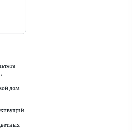
льтета
,
свой дом
, живущий
 цветных