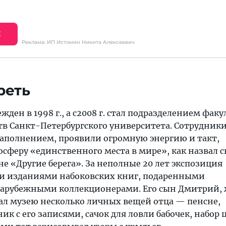
Е
Реклама: ИП Истомин Никита Алексеевич
реть
жден в 1998 г., а с2008 г. стал подразделением факу
тв Санкт-Петербургского университета. Сотрудники
аполнением, проявили огромную энергию и такт,
сферу «единственного места в мире», как назвал 
не «Другие берега». За неполные 20 лет экспозиция
ми изданиями набоковских книг, подаренными
зарубежными коллекционерами. Его сын Дмитрий
ал музею несколько личных вещей отца — пенсне,
к с его записями, сачок для ловли бабочек, набор