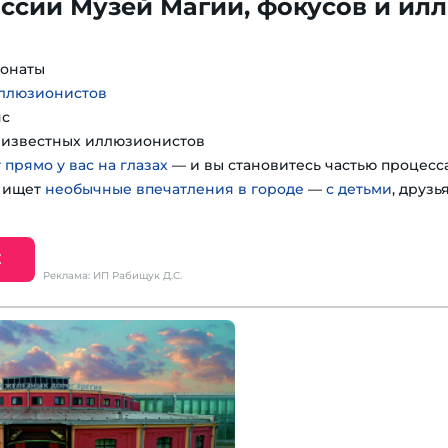
ссии Музей Магии, фокусов и ил
понаты
иллюзионистов
нс
т известных иллюзионистов
 прямо у вас на глазах
— и вы становитесь частью процесс
о ищет
необычные впечатления в городе
—
с детьми
, друзь
Е
Реклама: ИП Рабищук Д.С.