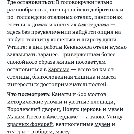
Где остановиться:
В головокружительно
разнообразных, по-европейски добротных и
по-голландски отвязных отелях, пансионах,
гостевых домах и хостелах
Амстердама
—
здесь без преувеличения найдётся опция на
любую толщину кошелька и широту души.
Учтите: в дни работы Кекенхофа отели нужно
заказывать заранее. Приверженцам более
спокойного образа жизни посоветуем
остановиться в
Харлеме
— всего 20 км от
столицы, благословенная тишина и масса
интересных достопримечательностей.
Что посмотреть:
Каналы и 600 мостов,
исторические улочки и уютные площади,
Королевский дворец, Новую церковь и музей
Мадам Тюссо в Амстердаме — а также
Улицу
красных фонарей
, великолепные
музеи
и
театры
- в общем, массу