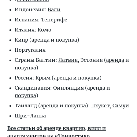
Индонезия:
Бали
Испания
:
Тенерифе
Италия
:
Комо
Кипр (
аренда
и
покупка
)
Португалия
Страны Балтии:
Латвия
, Эстония (
аренда
и
покупка
)
Россия: Крым (
аренда
и
покупка
)
Скандинавия: Финляндия (
аренда
и
покупка
)
Таиланд (
аренда
и
покупка
):
Пхукет
,
Самуи
Шри-Ланка
Все статьи об аренде квартир, вилл и
апартаментов
на «Тонкостях»