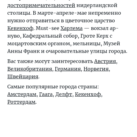
достопримечательностей
нидерландской
столицы. В марте-апреле-мае непременно
нужно отправиться в цветочное царство
Кекенхоф
. Must-see
Харлема
— вокзал ар-
нуво, Кафедральный собор, Гроте Керх с
моцартовским органом, мельницы, Музей
Анны Франк и очаровательные улицы города.
Вас также могут заинтересовать
Австрия
,
Великобритания
,
Германия
,
Норвегия
,
Швейцария
.
Самые популярные города страны:
Амстердам
,
Гаага
,
Делфт
,
Кекенхоф
,
Роттердам
.