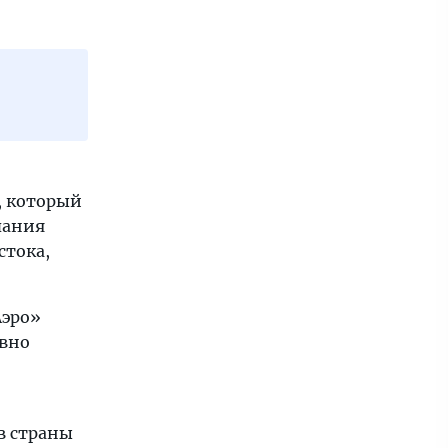
, который
пания
стока,
Аэро»
ивно
в страны