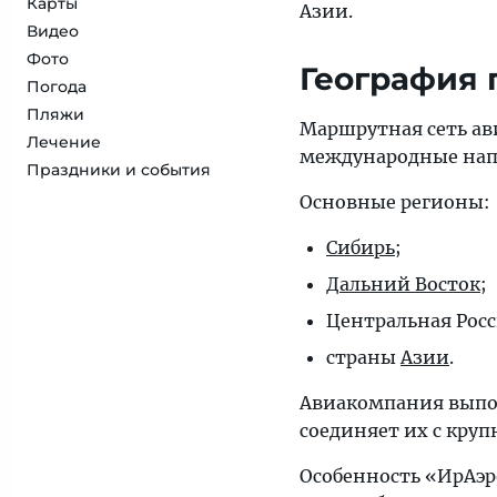
Карты
Азии.
Видео
Фото
География 
Погода
Пляжи
Маршрутная сеть а
Лечение
международные нап
Праздники и события
Основные регионы:
Сибирь
;
Дальний Восток
;
Центральная Росс
страны
Азии
.
Авиакомпания выпо
соединяет их с кру
Особенность «ИрАэр