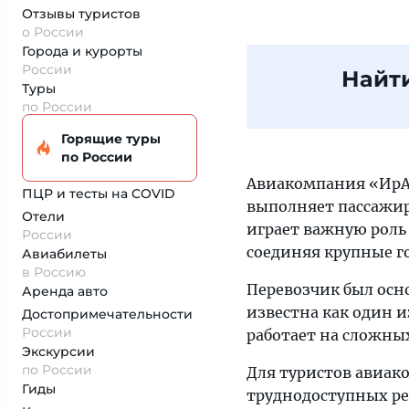
Отзывы туристов
о России
Города и курорты
России
Найт
Туры
по России
Горящие туры
по России
Авиакомпания «ИрА
ПЦР и тесты на COVID
выполняет пассажир
Отели
играет важную роль
России
соединяя крупные г
Авиабилеты
в Россию
Перевозчик был осно
Аренда авто
известна как один 
Достопримеча­тельности
России
работает на сложны
Экскурсии
по России
Для туристов авиак
Гиды
труднодоступных ре