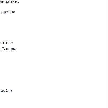
 авиации.
 другие
ренные
 В парке
ке
. Это