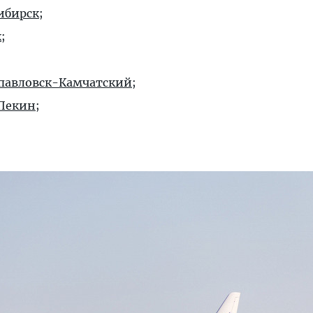
ибирск
;
к
;
павловск-Камчатский
;
Пекин
;