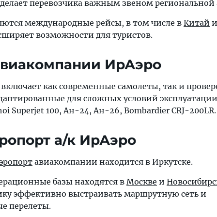
 делает перевозчика важным звеном региональной
яются международные рейсы, в том числе в
Китай
и
асширяет возможности для туристов.
авиакомпании ИрАэро
включает как современные самолеты, так и прове
даптированные для сложных условий эксплуатации.
hoi Superjet 100, Ан-24, Ан-26, Bombardier CRJ-200LR.
ропорт а/к ИрАэро
эропорт
авиакомпании находится в Иркутске.
ерационные базы находятся в
Москве
и
Новосибирс
ику эффективно выстраивать маршрутную сеть и
ые перелеты.