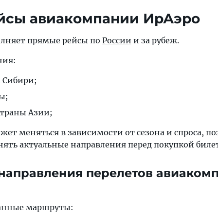
йсы авиакомпании ИрАэро
лняет прямые рейсы по
России
и за рубеж.
ния:
 Сибири;
ы;
страны Азии;
ет меняться в зависимости от сезона и спроса, п
нять актуальные направления перед покупкой биле
направления перелетов авиаком
ванные маршруты: