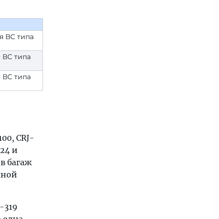
ля ВС типа
я ВС типа
я ВС типа
00, CRJ-
-24 и
 в багаж
чной
A-319