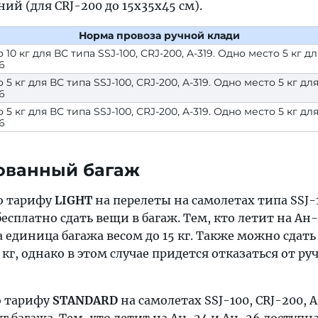
ний (для CRJ-200 до 15х35х45 см).
Норма провоза ручной клади
10 кг для ВС типа SSJ-100, CRJ-200, A-319. Одно место 5 кг д
6
5 кг для ВС типа SSJ-100, CRJ-200, A-319. Одно место 5 кг дл
6
5 кг для ВС типа SSJ-100, CRJ-200, A-319. Одно место 5 кг дл
6
ованный багаж
о тарифу
LIGHT
на перелеты на самолетах типа SSJ-1
бесплатно сдать вещи в багаж. Тем, кто летит на Ан
 единица багажа весом до 15 кг. Также можно сдать
 кг, однако в этом случае придется отказаться от ру
о тарифу
STANDARD
на самолетах SSJ-100, CRJ-200, 