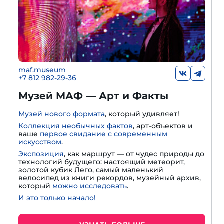
maf.museum
+7 812 982-29-36
Музей МАФ — Арт и Факты
Музей нового формата
, который удивляет!
Коллекция необычных фактов
, арт-объектов и
ваше
первое свидание с современным
искусством
.
Экспозиция
, как маршрут — от чудес природы до
технологий будущего: настоящий метеорит,
золотой кубик Лего, самый маленький
велосипед из книги рекордов, музейный архив,
который
можно исследовать
.
И это только начало!