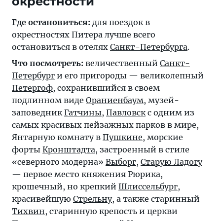
окрестности
Где остановиться:
для поездок в
окрестностях Питера лучше всего
остановиться в отелях
Санкт-Петербурга
.
Что посмотреть:
величественный
Санкт-
Петербург
и его пригороды — великолепный
Петергоф
, сохранившийся в своем
подлинном виде
Ораниенбаум
, музей-
заповедник
Гатчины
,
Павловск
с одним из
самых красивых пейзажных парков в мире,
Янтарную комнату в
Пушкине
, морские
форты
Кронштадта
, застроенный в стиле
«северного модерна»
Выборг
,
Старую Ладогу
— первое место княжения Рюрика,
крошечный, но крепкий
Шлиссельбург
,
красивейшую
Стрельну
, а также старинный
Тихвин
, старинную крепость и церкви