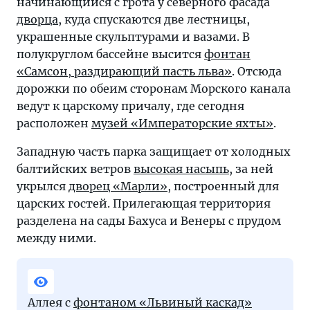
начинающийся с грота у северного фасада
дворца
, куда спускаются две лестницы,
украшенные скульптурами и вазами. В
полукруглом бассейне высится
фонтан
«Самсон, раздирающий пасть льва»
. Отсюда
дорожки по обеим сторонам Морского канала
ведут к царскому причалу, где сегодня
расположен
музей «Императорские яхты»
.
Западную часть парка защищает от холодных
балтийских ветров
высокая насыпь
, за ней
укрылся
дворец «Марли»
, построенный для
царских гостей. Прилегающая территория
разделена на сады Бахуса и Венеры с прудом
между ними.
Аллея с
фонтаном «Львиный каскад»