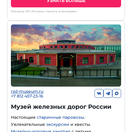
УЗНАТЬ БОЛЬШЕ
Реклама: ИП Истомин Никита Алексеевич
rzd-museum.ru
+7 812 457-23-16
Музей железных дорог России
Настоящие
старинные паровозы
.
Увлекательные
экскурсии
и квесты.
Музейно-игровые занятия
с детьми.