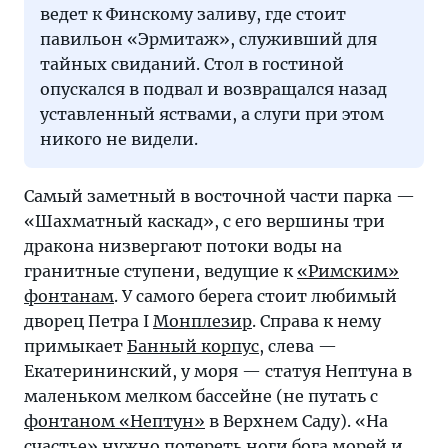
ведет к Финскому заливу, где стоит
павильон «Эрмитаж», служивший для
тайных свиданий. Стол в гостиной
опускался в подвал и возвращался назад
уставленный яствами, а слуги при этом
никого не видели.
Самый заметный в восточной части парка —
«Шахматный каскад», с его вершины три
дракона низвергают потоки воды на
гранитные ступени, ведущие к
«Римским»
фонтанам
. У самого берега стоит любимый
дворец Петра I
Монплезир
. Справа к нему
примыкает
Банный корпус
, слева —
Екатерининский, у моря — статуя Нептуна в
маленьком мелком бассейне (не путать с
фонтаном «Нептун»
в Верхнем Саду). «На
счастье» нужно потереть ноги бога морей и