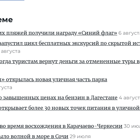
еме
их пляжей получили награду «Синий флаг»
6 авгус
апустил цикл бесплатных экскурсий по скрытой и
 августа
когда туристам вернут деньги за отмененные туры в
» открылась новая уличная часть парка
густа
 о завышенных ценах на бензин в Дагестане
4 авгус
ткрывает более 30 новых точек питания в уличной
во время восхождения в Карачаево-Черкесии
30 и
ыло волной в море в Сочи
29 июля