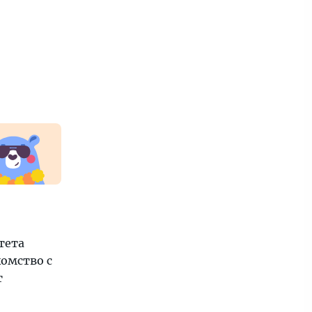
тета
омство с
т