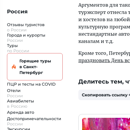
Аргументов для так
Россия
турэксперт отнесла
и хостелов на любой
Отзывы туристов
культурную програм
о России
нестандартные авто
Города и курорты
России
каналам и т.д.
Туры
по России
Кроме того, Петерб
праздновать День в
Горящие туры
в Санкт-
Петербург
Делитесь тем, ч
ПЦР и тесты на COVID
Отели
Скопировать ссылку
России
Авиабилеты
в Россию
Аренда авто
Достопримеча­тельности
России
Экскурсии