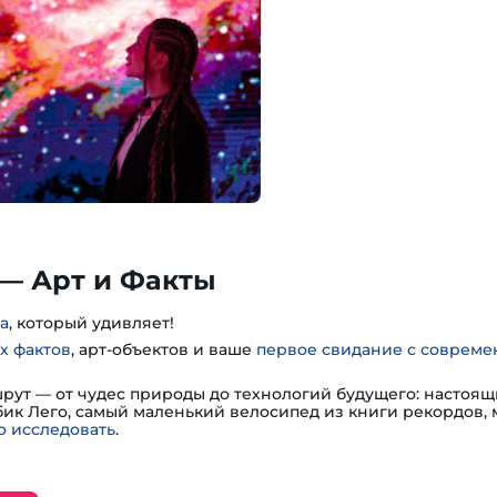
— Арт и Факты
а
, который удивляет!
х фактов
, арт-объектов и ваше
первое свидание с соврем
шрут — от чудес природы до технологий будущего: настоя
убик Лего, самый маленький велосипед из книги рекордов,
 исследовать
.