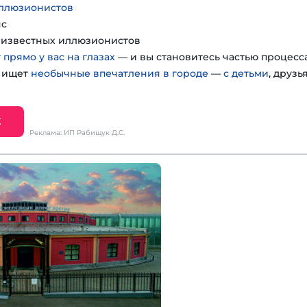
иллюзионистов
нс
т известных иллюзионистов
 прямо у вас на глазах
— и вы становитесь частью процесс
о ищет
необычные впечатления в городе
—
с детьми
, друзь
Е
Реклама: ИП Рабищук Д.С.