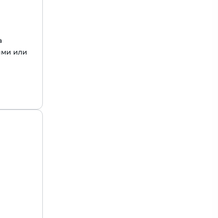
а
ями или