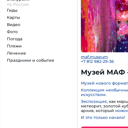
по России
Гиды
Карты
Видео
Фото
Погода
Пляжи
Лечение
maf.museum
Праздники и события
+7 812 982-29-36
Музей МАФ 
Музей нового формат
Коллекция необычны
искусством
.
Экспозиция
, как мар
метеорит, золотой к
архив, который
можно
И это только начало!