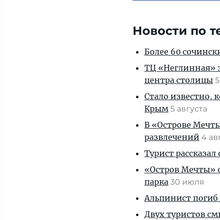
Новости по т
Более 60 сочинск
ТЦ «Неглинная» з
центра столицы
5
Стало известно, 
Крым
5 августа
В «Острове Мечты
развлечений
4 ав
Турист рассказал
«Остров Мечты» о
парка
30 июля
Альпинист погиб 
Двух туристов см