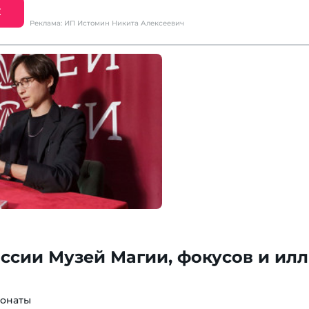
Е
Реклама: ИП Истомин Никита Алексеевич
ссии Музей Магии, фокусов и ил
понаты