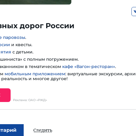
зных дорог России
е паровозы
.
рсии
и квесты.
нятия
с детьми.
шиниста» с полным погружением.
таканником в тематическом
кафе «Вагон-ресторан»
.
им
мобильным приложением
: виртуальные экскурсии, арх
 реальность и многое другое!
Е
Реклама: ОАО «РЖД»
нтарий
Следить