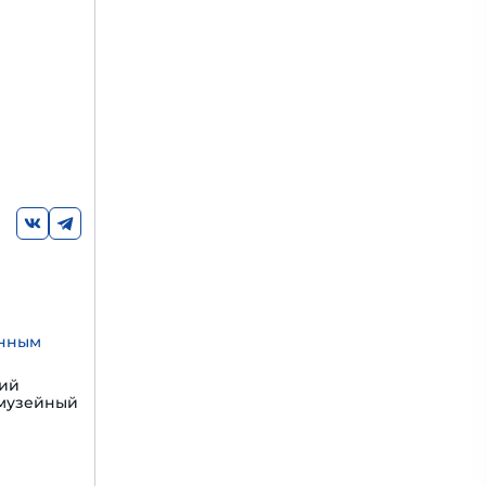
енным
щий
 музейный