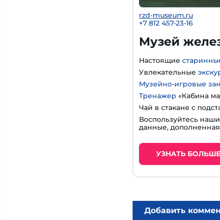
rzd-museum.ru
+7 812 457-23-16
Музей желе
Настоящие
старинны
Увлекательные
экску
Музейно-игровые за
Тренажер
«Кабина ма
Чай в стакане с подс
Воспользуйтесь наш
данные, дополненная
УЗНАТЬ БОЛЬШ
Добавить комме