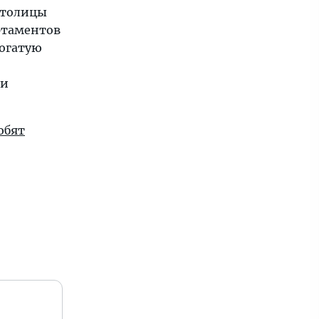
столицы
ртаментов
богатую
 и
юбят