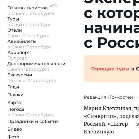
439
с кото
Отзывы
туристов
о Санкт-Петербурге
Туры
начи­н
в Санкт-Петербург
Отели
Санкт-Петербурга
с Росс
Авиабилеты
в Санкт-Петербург
Аэропорт
Пулково
Достопримеча­тельности
Горящие туры
в 
Санкт-Петербурга
Экскурсии
по Санкт-Петербургу
Гиды
Пляжи
Редакция «Тонкостей»
•
Карта
Мария Клевицкая, п
Погода
в Санкт-Петербурге
«Синергия», подска
Праздники и события
Россией. «Питер — э
Видео
Клевицкую
.
Фото