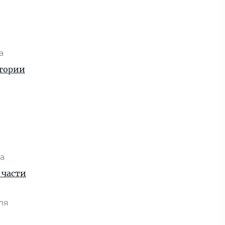
та
стории
та
 части
юля